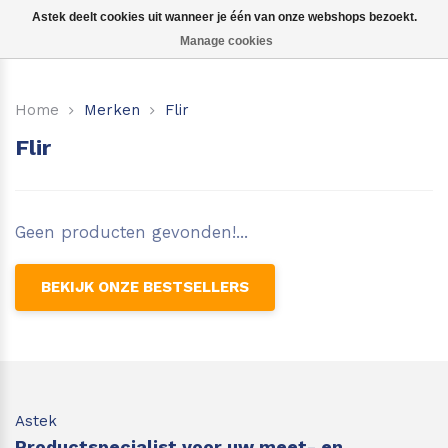
Astek deelt cookies uit wanneer je één van onze webshops bezoekt.
Manage cookies
Kruislijnlasers
Home
Merken
Flir
360 graden lasers
Flir
Puntlasers
Accessoires
Geen producten gevonden!...
BEKIJK ONZE BESTSELLERS
Astek
Productspecialist voor uw meet- en