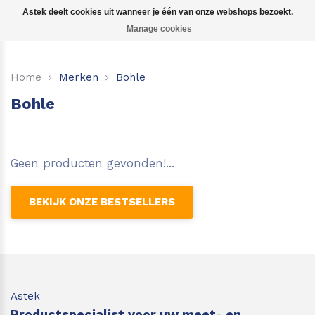
Astek deelt cookies uit wanneer je één van onze webshops bezoekt.
Manage cookies
Kruislijnlasers
Home
Merken
Bohle
360 graden lasers
Bohle
Puntlasers
Accessoires
Geen producten gevonden!...
BEKIJK ONZE BESTSELLERS
Astek
Productspecialist voor uw meet- en