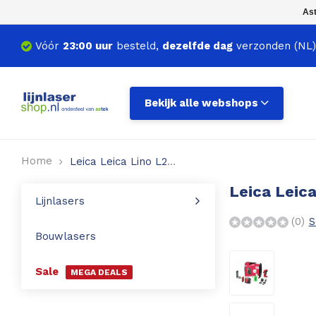
Ast
Vóór
23:00 uur
besteld,
dezelfde dag
verzonden (NL)
Kruislijnlasers
360 graden lasers
Bekijk alle webshops
Puntlasers
Accessoires
Home
Leica Leica Lino L2G Kruislijnlaser
Leica Leica
Lijnlasers
(0)
S
Bouwlasers
Sale
MEGA DEALS