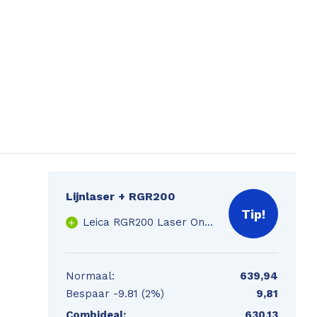
Lijnlaser + RGR200
Tip!
Leica RGR200 Laser Ontvanger
Normaal:
639,94
Bespaar
-9.81 (2%)
9,81
Combideal:
630,13