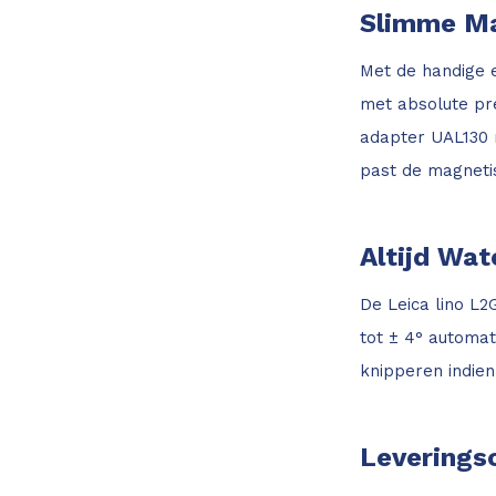
Slimme Ma
Met de handige e
met absolute pre
adapter UAL130 
past de magnetis
Altijd Wat
De Leica lino L2G
tot ± 4° automat
knipperen indie
Levering