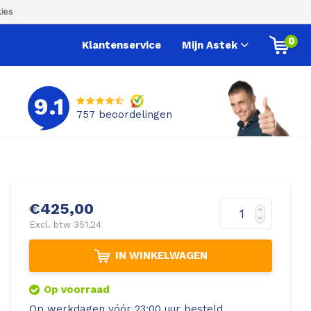
ies
0
Klantenservice
Mijn Astek
9.1
757
beoordelingen
€425,00
Excl. btw 351,24
IN WINKELWAGEN
Op voorraad
Op werkdagen vóór 23:00 uur besteld,