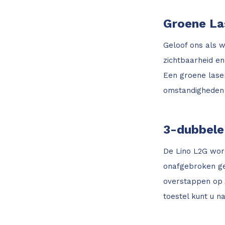
Groene La
Geloof ons als w
zichtbaarheid en
Een groene laserl
omstandigheden 
3-dubbele
De Lino L2G word
onafgebroken gebr
overstappen op A
toestel kunt u n