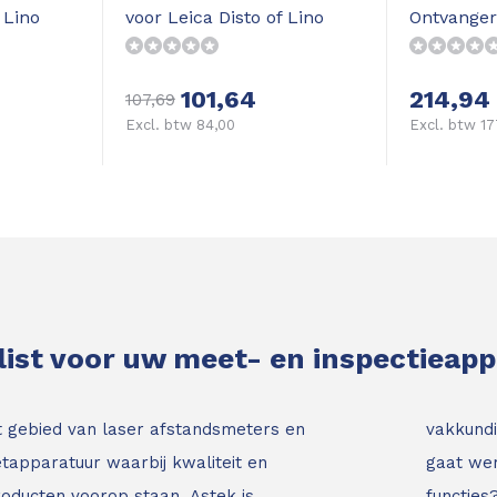
 Lino
voor Leica Disto of Lino
Ontvanger
101,64
214,94
107,69
Excl. btw 84,00
Excl. btw 17
list voor uw meet- en inspectieap
t gebied van laser afstandsmeters en
vakkundi
tapparatuur waarbij kwaliteit en
gaat wer
roducten voorop staan.
Astek is
functies