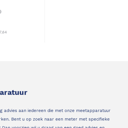
7,64
paratuur
g advies aan iedereen die met onze meetapparatuur
ken. Bent u op zoek naar een meter met specifieke
? Dan voorzien wij u graag van een goed advies en