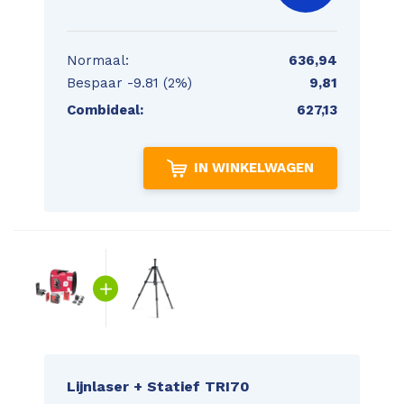
Normaal:
636,94
Bespaar
-9.81 (2%)
9,81
Combideal:
627,13
IN WINKELWAGEN
Lijnlaser + Statief TRI70