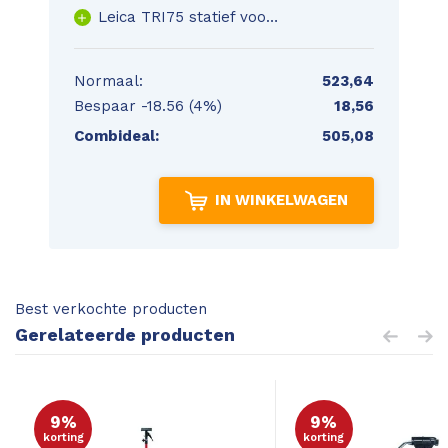
Leica TRI75 statief voor Leica Disto of Lino
Normaal:
523,64
Bespaar
-18.56 (4%)
18,56
Combideal:
505,08
IN WINKELWAGEN
Best verkochte producten
Gerelateerde producten
9%
9%
korting
korting