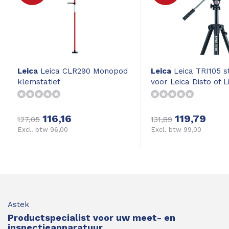
Leica
Leica CLR290 Monopod
Leica
Leica TRI105 st
klemstatief
voor Leica Disto of L
116,16
119,79
127,05
131,89
Excl. btw 96,00
Excl. btw 99,00
Astek
Productspecialist voor uw meet- en
inspectieapparatuur