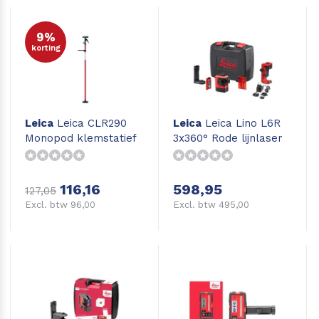
9%
korting
Leica
Leica CLR290
Leica
Leica Lino L6R
Monopod klemstatief
3x360° Rode lijnlaser
116,16
598,95
127,05
Excl. btw 96,00
Excl. btw 495,00